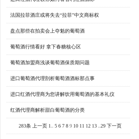
法国拉菲酒庄或将失去“拉菲”中文商标权
盘点那些在拍卖会上夺魁的葡萄酒
葡萄酒行情看好 拿下春糖核心区
葡萄酒加盟商浅谈葡萄酒保质期问题
进口葡萄酒代理剖析葡萄酒酒标那点事
进口红酒代理商为您讲解饮用葡萄酒的基本礼仪
红酒代理商解析甜白葡萄酒的分类
283条
上一页
1
..
5
6
7
8
9
10
11
12
13
..
29
下一页